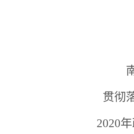
贯彻
202