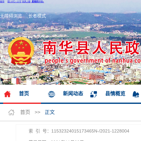
无障碍浏览
长者模式
首页
新闻动态
县情概览
首页
>>
正文
索 引 号：11532324015173465N-/2021-1228004