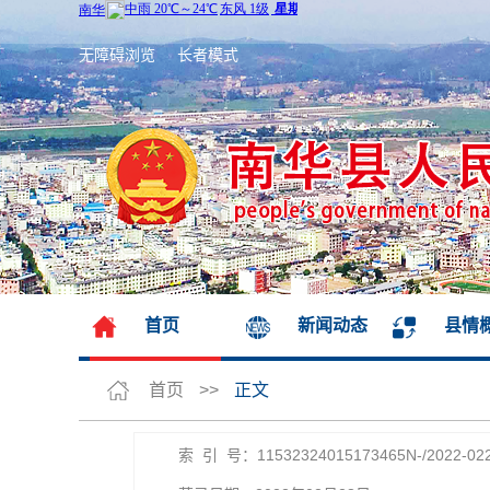
无障碍浏览
长者模式
首页
新闻动态
县情
首页
>>
正文
索 引 号：11532324015173465N-/2022-02