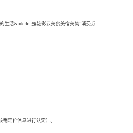
活&middot;楚雄彩云美食美宿美物”消费券
核销定位信息进行认定）。