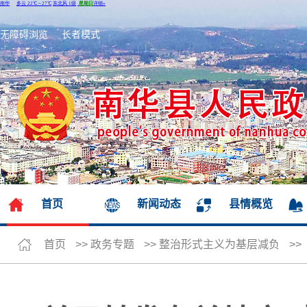
无障碍浏览
长者模式
首页
新闻动态
县情概览
首页
>>
政务专题
>>
整治形式主义为基层减负
>>