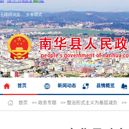
无障碍浏览
长者模式
首页
新闻动态
县情概览
首页
>>
政务专题
>>
整治形式主义为基层减负
>>