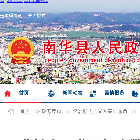
无障碍浏览
长者模式
首页
新闻动态
县情概览
首页
>>
政务专题
>>
整治形式主义为基层减负
>>