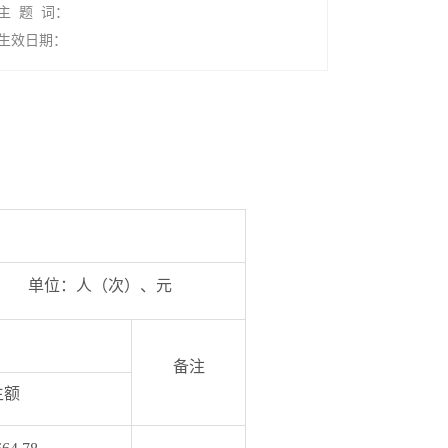
主 题 词：
生效日期：
（次）、元
备注
生额