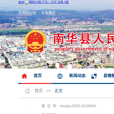
无障碍浏览
长者模式
首页
新闻动态
县情
首页
>>
正文
索 引 号：nhxybj-/2022-0120001