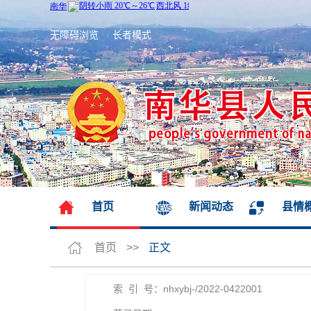
无障碍浏览
长者模式
首页
新闻动态
县情
首页
>>
正文
索 引 号：nhxybj-/2022-0422001