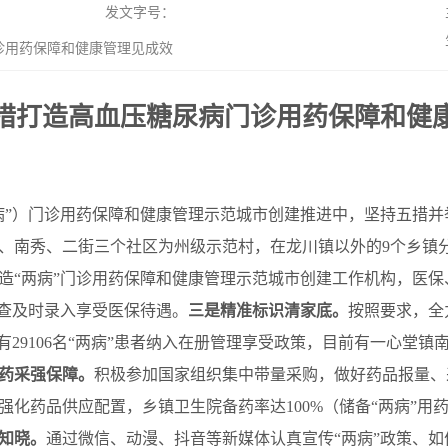
发文字号：
诊用药保障和健康管理见成效
措打造高血压糖尿病门诊用药保障和健
病”）门诊用药保障和健康管理示范城市创建推进中，坚持五措并
、南秀、二街三个社区为州级示范村，在龙川镇以外的9个乡镇
造“两病”门诊用药保障和健康管理示范城市创建工作机构，医
筛查及时录入享受医保待遇。
三
是精准标识清家底。
按照要求，全
有29106名“两病”患者纳入在册管理享受政策，目前有一心堂
药采
强保障。
积极参加国家组织集中带量采购，做好药品报量、
化药品供应配置，乡镇卫生院备药率达100%（储备“两病”用药
知晓。
通过微信、动漫、抖音等新媒体认真宣传“两病”政策、