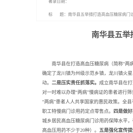
著录日期：
标 题：南华县五举措打造高血压糖尿病门
南华县五举
南华县在打造高血压糖尿病（简称“两
确定了龙川镇为州级示范乡镇，龙川镇火星
动。
二
是
压实责任抓落实
。
成立南华县在打
对一时难以办理“两病”慢病证的患者进行
“两病”患者人人共享国家的惠民政策。全县
职工特慢病门诊用药定点零售点。
四是做好
城乡居民高血压糖尿病门诊用药保障水平，强
高血压用药不少于20种）。
五
是
强化宣传提