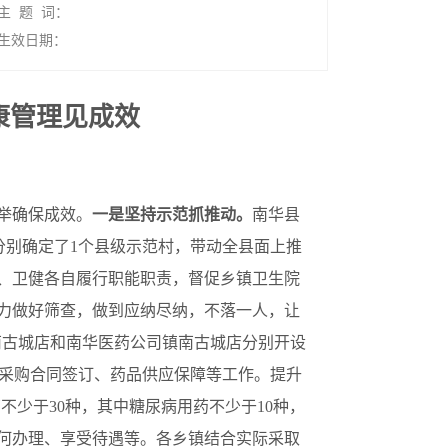
主 题 词：
生效日期：
康管理见成效
举确保成效。
一是坚持示范抓推动。
南华县
分别确定了1个县级示范村，带动全县面上推
保、卫健各自履行职能职责，督促乡镇卫生院
力做好筛查，做到应纳尽纳，不落一人，让
镇南古城店和南华医药公司镇南古城店分别开设
采购合同签订、药品供应保障等工作。提升
不少于30种，其中糖尿病用药不少于10种，
如何办理、享受待遇等。各乡镇结合实际采取