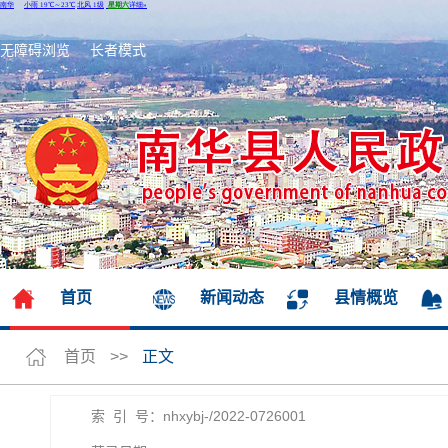
无障碍浏览
长者模式
首页
新闻动态
县情概览
首页
>>
正文
索 引 号：nhxybj-/2022-0726001