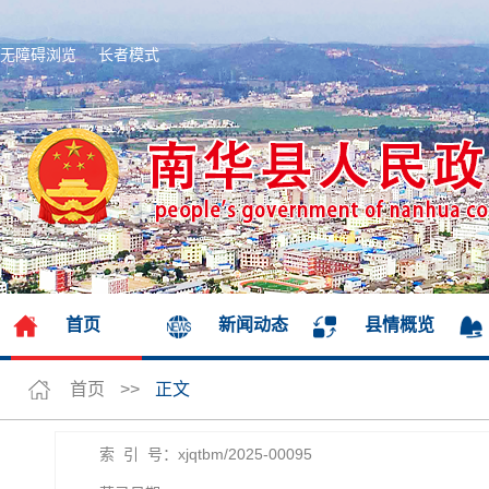
无障碍浏览
长者模式
首页
新闻动态
县情概览
首页
>>
正文
索 引 号：xjqtbm/2025-00095