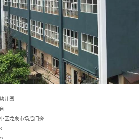
幼儿园
育
小区龙泉市场后门旁
8
22