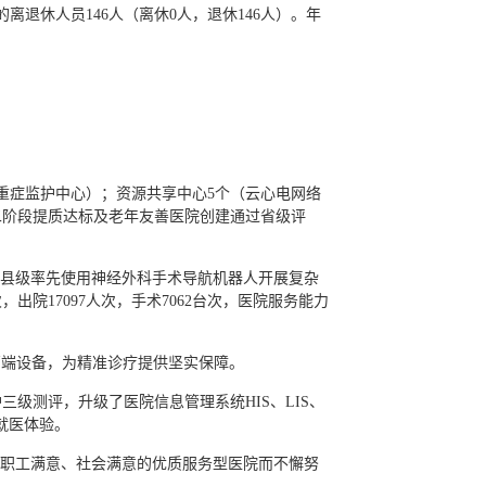
退休人员146人（离休0人，退休146人）。年
。
重症监护中心）；资源共享中心5个（云心电网络
二阶段提质达标及老年友善医院创建通过省级评
内县级率先使用神经外科手术导航机器人开展复杂
，出院17097人次，手术7062台次，医院服务能力
等高端设备，为精准诊疗提供坚实保障。
级测评，升级了医院信息管理系统HIS、LIS、
就医体验。
、职工满意、社会满意的优质服务型医院而不懈努