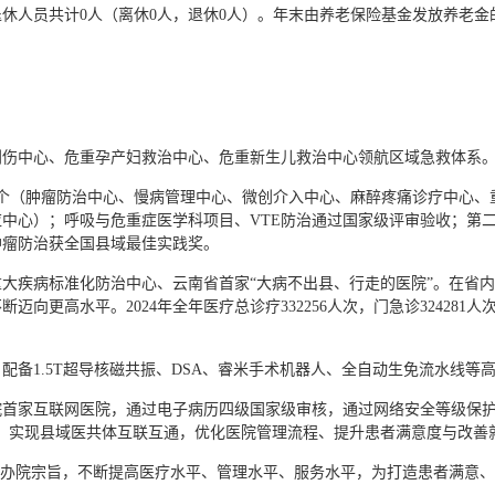
人员共计0人（离休0人，退休0人）。年末由养老保险基金发放养老金的离
创伤中心、危重孕产妇救治中心、危重新生儿救治中心领航区域急救体系
个（肿瘤防治中心、慢病管理中心、微创介入中心、麻醉疼痛诊疗中心、
中心）；呼吸与危重症医学科项目、VTE防治通过国家级评审验收；第
肿瘤防治获全国县域最佳实践奖。
大疾病标准化防治中心、云南省首家“大病不出县、行走的医院”。在省
更高水平。2024年全年医疗总诊疗332256人次，门急诊324281人次
，配备1.5T超导核磁共振、DSA、睿米手术机器人、全自动生免流水线
首家互联网医院，通过电子病历四级国家级审核，通过网络安全等级保护三
心，实现县域医共体互联互通，优化医院管理流程、提升患者满意度与改善
的办院宗旨，不断提高医疗水平、管理水平、服务水平，为打造患者满意