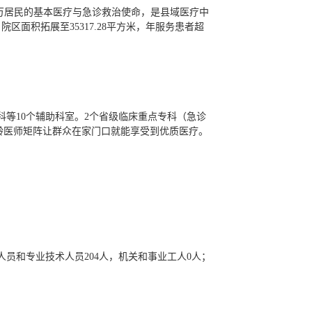
1万居民的基本医疗与急诊救治使命，是县域医疗中
区面积拓展至35317.28平方米，年服务患者超
科等10个辅助科室。2个省级临床重点专科（急诊
银龄医师矩阵让群众在家门口就能享受到优质医疗。
人员和专业技术人员204人，机关和事业工人0人；