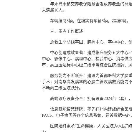
年末尚未移交养老保险基金发放养老金的离退休
末遗属10人。
车辆编制8辆，在编实有车辆8辆，超编0辆。
三、重点工作概述
急救生命防线牢固：胸痛中心、卒中中心、
中心创建成效显著：建成临床服务五大中心5
中心、影像中心、病理中心、检验中心、消毒供应
审；高血压达标中心级二级甲等综合医院授牌；
服务能力不断跃升：建设为首都医科大学脑重
手术，对南华高发病率的心脑血管疾病救治能力不断迈向
不断向三级医院跃升。
高端诊疗设备齐全：拥有设备2024台（套）
信息赋能智慧建院：率先在州内建成综合医院
PACS、电子病历等各个信息系统，建设数据中
医院始终秉承“生命健康，人民医院为人民”