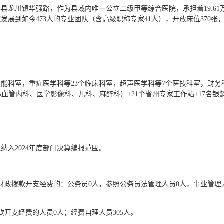
华县龙川镇华强路，作为县域内唯一公立二级甲等综合医院，承担着19.6
到如今473人的专业团队（含高级职称专家41人），开放床位370张，院
职能科室，重症医学科等23个临床科室，超声医学科等7个医技科室，财务
心血管内科、医学影像科、儿科、麻醉科）+21个省州专家工作站+17名
纳入2024年度部门决算编报范围。
包括财政拨款开支经费的：公务员0人，参照公务员法管理人员0人，事业管理
拨款开支经费的人员0人；经费自理人员305人。