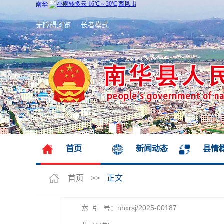
无障碍浏览
长者模式
首页
新闻动态
县情
首页
>>
正文
索 引 号：nhxrsj/2025-00187