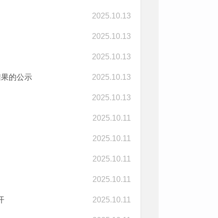
2025.10.13
2025.10.13
2025.10.13
结果的公示
2025.10.13
2025.10.13
2025.10.11
2025.10.11
2025.10.11
2025.10.11
开
2025.10.11