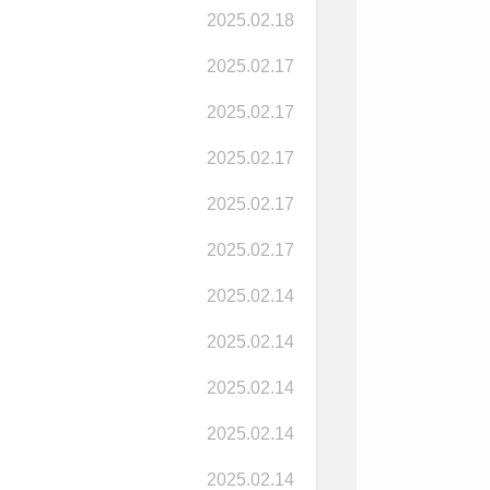
2025.02.18
2025.02.17
2025.02.17
2025.02.17
2025.02.17
2025.02.17
2025.02.14
2025.02.14
2025.02.14
2025.02.14
2025.02.14