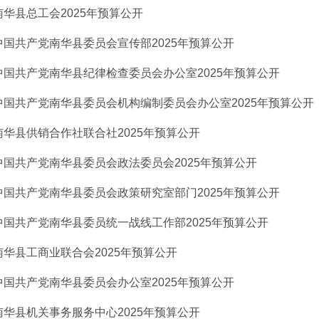
南华县总工会2025年预算公开
中国共产党南华县委员会宣传部2025年预算公开
中国共产党南华县纪律检查委员会办公室2025年预算公开
中国共产党南华县委员会机构编制委员会办公室2025年预算公开
南华县供销合作社联合社2025年预算公开
中国共产党南华县委员会政法委员会2025年预算公开
中国共产党南华县委员会政策研究室部门2025年预算公开
中国共产党南华县委员统一战线工作部2025年预算公开
南华县工商业联合会2025年预算公开
中国共产党南华县委员会办公室2025年预算公开
南华县机关事务服务中心2025年预算公开