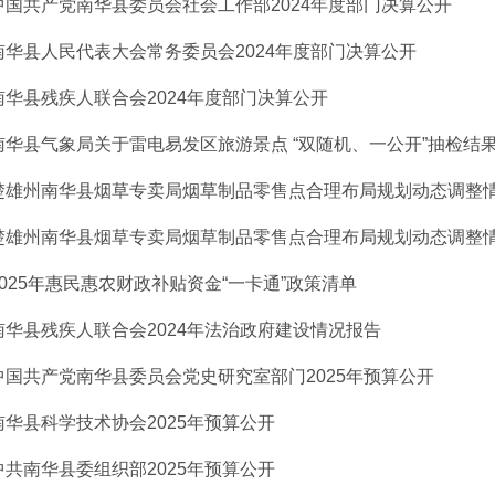
中国共产党南华县委员会社会工作部2024年度部门决算公开
南华县人民代表大会常务委员会2024年度部门决算公开
南华县残疾人联合会2024年度部门决算公开
南华县气象局关于雷电易发区旅游景点 “双随机、一公开”抽检结
楚雄州南华县烟草专卖局烟草制品零售点合理布局规划动态调整
楚雄州南华县烟草专卖局烟草制品零售点合理布局规划动态调整
2025年惠民惠农财政补贴资金“一卡通”政策清单
南华县残疾人联合会2024年法治政府建设情况报告
中国共产党南华县委员会党史研究室部门2025年预算公开
南华县科学技术协会2025年预算公开
中共南华县委组织部2025年预算公开