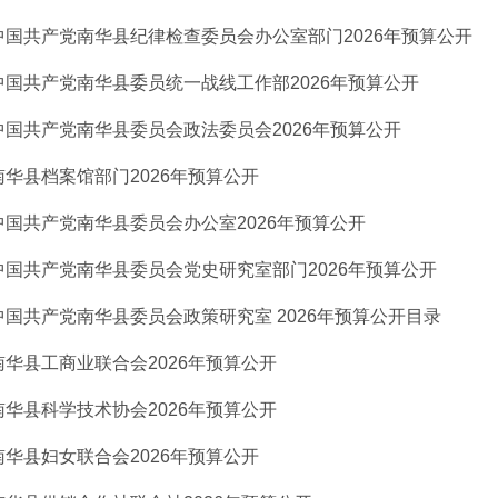
中国共产党南华县纪律检查委员会办公室部门2026年预算公开
中国共产党南华县委员统一战线工作部2026年预算公开
中国共产党南华县委员会政法委员会2026年预算公开
南华县档案馆部门2026年预算公开
中国共产党南华县委员会办公室2026年预算公开
中国共产党南华县委员会党史研究室部门2026年预算公开
中国共产党南华县委员会政策研究室 2026年预算公开目录
南华县工商业联合会2026年预算公开
南华县科学技术协会2026年预算公开
南华县妇女联合会2026年预算公开