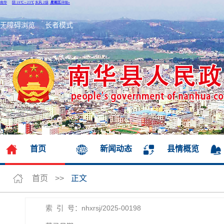
无障碍浏览
长者模式
首页
新闻动态
县情概览
首页
>>
正文
索 引 号：nhxrsj/2025-00198