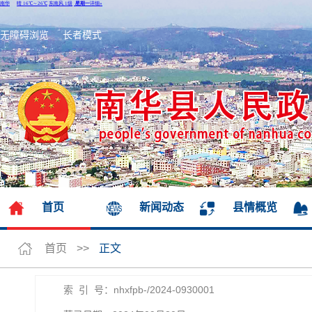
无障碍浏览
长者模式
首页
新闻动态
县情概览
首页
>>
正文
索 引 号：nhxfpb-/2024-0930001