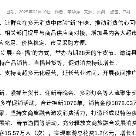
日期：2025年02月10日 作者：李华萍 来源：原创 点击：[
74
]
，让群众在多元消费中体验“新”年味，推动消费信心
。相关部门提早与商品供应商对接，增加县内各大超
求供应充足、价格稳定、市民采购方便。
“展+会+播”的方式，举办为期28天的年货节。邀
特产品销售、直播带货等，促进消费持续增长。
。支持商超多元化经营，延长营业时间，开展夜间推
新。紧抓年货节、迎新春晚会、多彩灯会等人流聚集
样促销活动，合计换新1076单，销售金额5878.03万
景。坚持文商旅融合激发消费活力，打造形成以特色
展销、春节游园等活动，充分释放文商旅融合发展消
5.57万人（次），实现旅游总花费1.2亿元，增长41