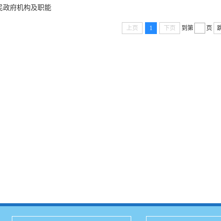
民政府机构及职能
上页
1
下页
到第
页