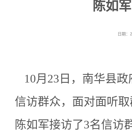
陈如军
日期：2
10
月
23
日，南华县政
信访群众，面对面听取
陈如军接访了
3
名信访