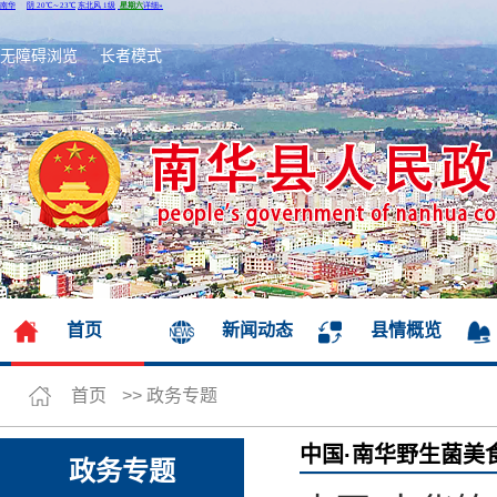
无障碍浏览
长者模式
首页
新闻动态
县情概览
首页
>>
政务专题
中国·南华野生菌美
政务专题