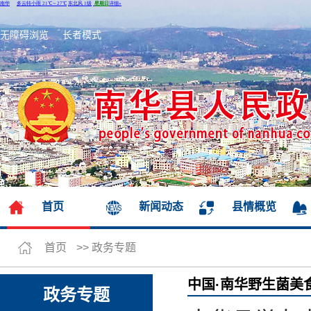
无障碍浏览
长者模式
首页
新闻动态
县情概览
首页
>>
政务专题
中国·南华野生菌美
政务专题