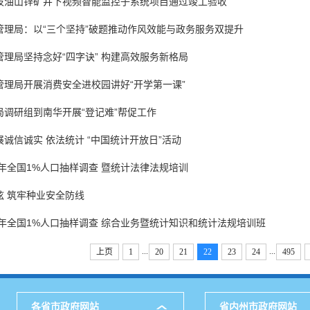
泼油山锌矿井下视频智能监控子系统项目通过竣工验收
管理局：以“三个坚持”破题推动作风效能与政务服务双提升
理局坚持念好“四字诀” 构建高效服务新格局
管理局开展消费安全进校园讲好“开学第一课”
局调研组到南华开展“登记难”帮促工作
诚信诚实 依法统计 “中国统计开放日”活动
5年全国1%人口抽样调查 暨统计法律法规培训
弦 筑牢种业安全防线
5年全国1%人口抽样调查 综合业务暨统计知识和统计法规培训班
...
...
上页
1
20
21
22
23
24
495
各省市政府网站
省内州市政府网站