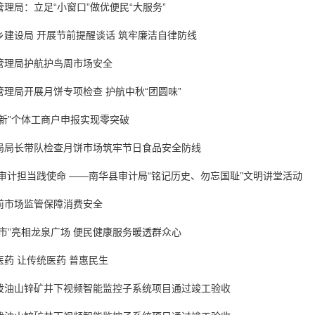
理局：立足“小窗口”做优便民“大服务”
乡建设局 开展节前提醒谈话 筑牢廉洁自律防线
管理局护航护鸟周市场安全
理局开展月饼专项检查 护航中秋“团圆味”
新”个体工商户申报实现零突破
局局长带队检查月饼市场筑牢节日食品安全防线
审计担当践使命 ——南华县审计局“铭记历史、勿忘国耻”文明讲堂活动
前市场监管保障消费安全
市”亮相龙泉广场 便民健康服务暖透群众心
药 让传统医药 普惠民生
泼油山锌矿井下视频智能监控子系统项目通过竣工验收