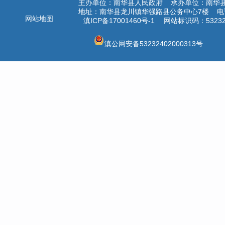
主办单位：南华县人民政府 承办单位：南华
地址：南华县龙川镇华强路县公务中心7楼 电话：
网站地图
滇ICP备17001460号-1
网站标识码：532324
滇公网安备53232402000313号