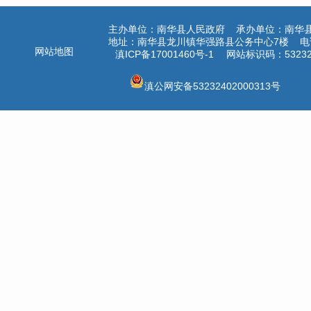
主办单位：南华县人民政府 承办单位：南华
地址：南华县龙川镇华强路县公务中心7楼 电话：
网站地图
滇ICP备17001460号-1
网站标识码：532324
滇公网安备53232402000313号