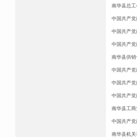
南华县总工
中国共产党
中国共产党
中国共产党
南华县供销
中国共产党
中国共产党
中国共产党
南华县工商
中国共产党
南华县机关