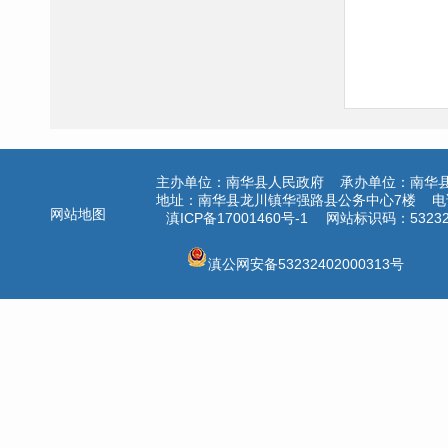
主办单位：南华县人民政府 承办单位：南华
地址：南华县龙川镇华强路县公务中心7楼 电话：
网站地图
滇ICP备17001460号-1
网站标识码：532324
滇公网安备53232402000313号